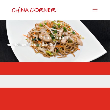
Chin. Nudeln
mit Hühnerfilet und Gemüse