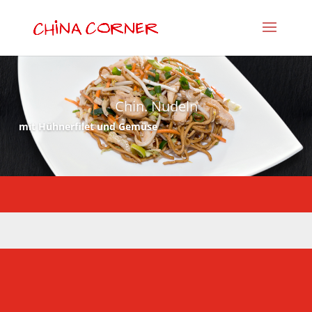
Chin. Nudeln
mit Hühnerfilet und Gemüse