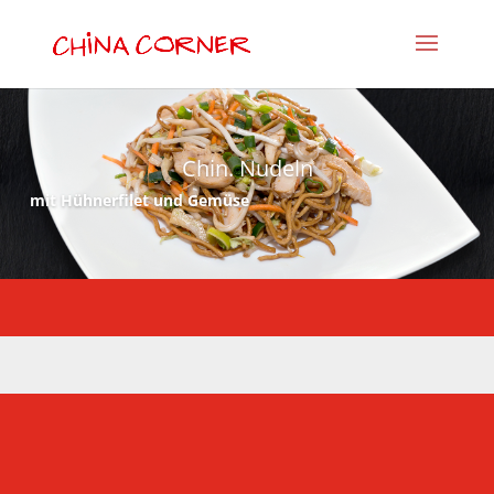
Chin. Nudeln
mit Hühnerfilet und Gemüse