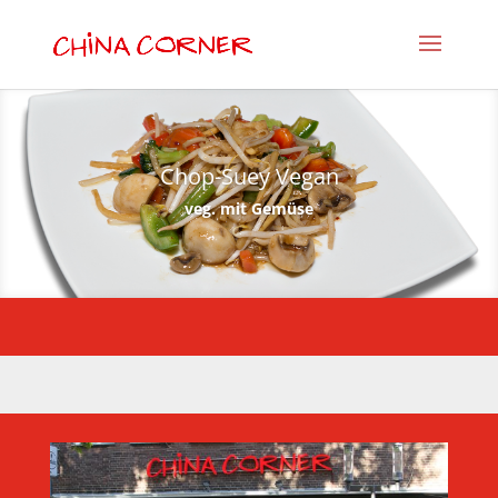
Chop-Suey Vegan
veg. mit Gemüse