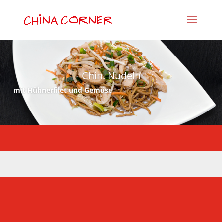
Chin. Nudeln
mit Hühnerfilet und Gemüse