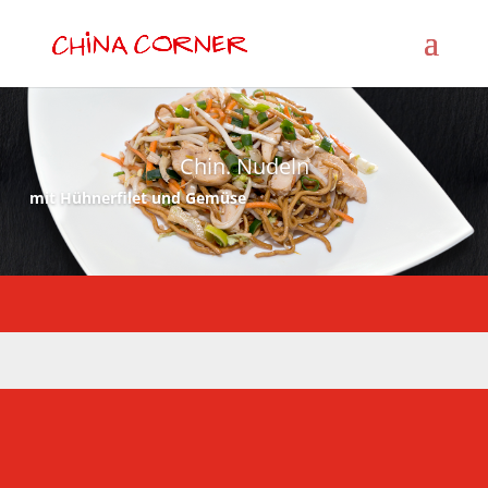
Chin. Nudeln
mit Hühnerfilet und Gemüse