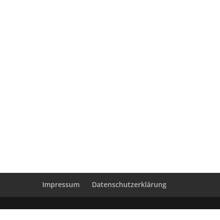
Öffnungszeiten:
Mo-Sa von 11:30-18:30 Uhr
Sonn- und Feiertage geschlossen
Impressum
Datenschutzerklärung