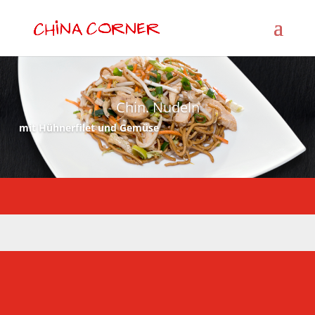
Chin. Nudeln
mit Hühnerfilet und Gemüse