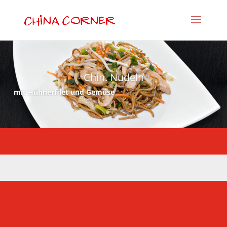
Chin. Nudeln
mit Hühnerfilet und Gemüse