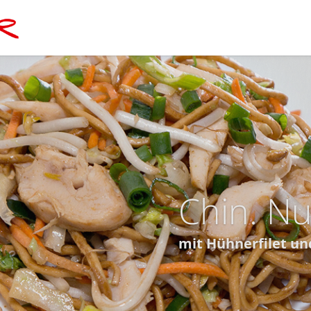
Chop-Su
veg. mit Gemüse