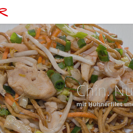
Chop-Su
veg. mit Gemüse