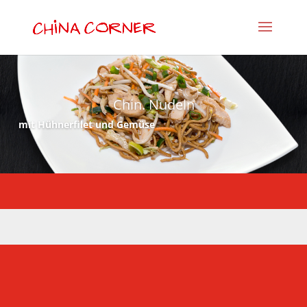
Chin. Nudeln
mit Hühnerfilet und Gemüse