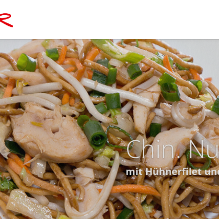
Chop-Su
veg. mit Gemüse