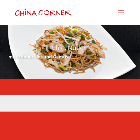
Chin. Nudeln
mit Hühnerfilet und Gemüse