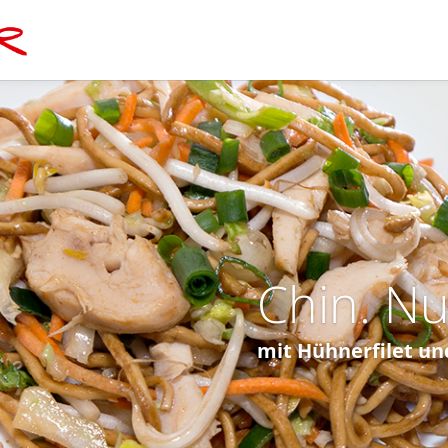
Chin. N
mit Hühnerfilet u