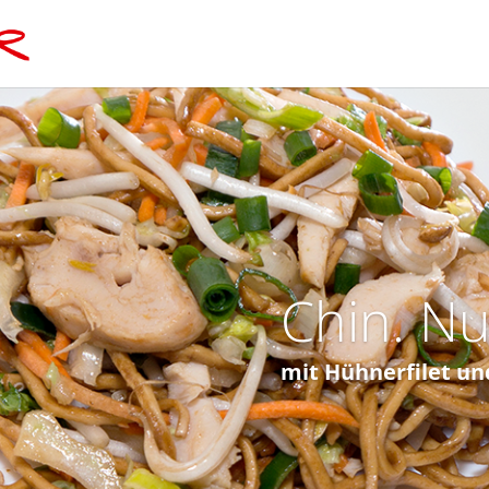
Chin. N
mit Hühnerfilet u