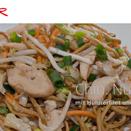
Chop-Su
veg. mit Gemüse