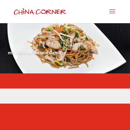
Chin. Nudeln
mit Hühnerfilet und Gemüse