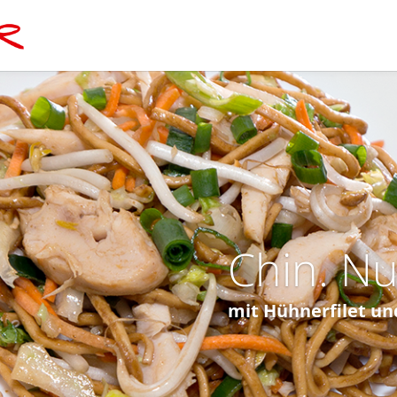
Chin. N
mit Hühnerfilet u