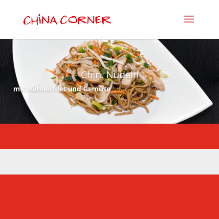
Chin. Nudeln
mit Hühnerfilet und Gemüse