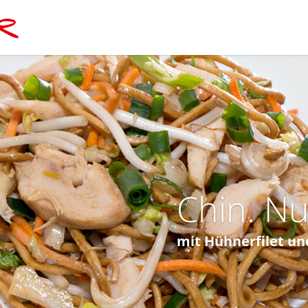
Chin. N
mit Hühnerfilet u