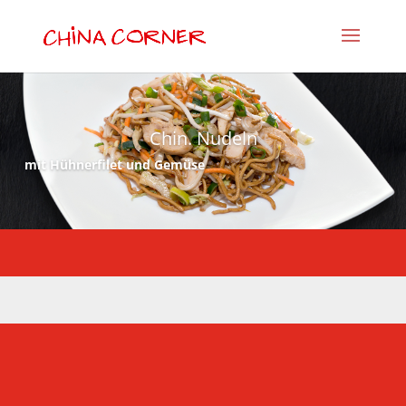
Chin. Nudeln
mit Hühnerfilet und Gemüse