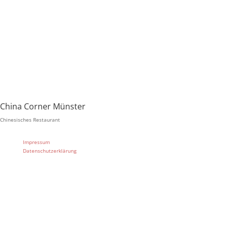
Öffnungszeiten:
Mo-Sa von 11:30-18:30 Uhr
Sonn- und Feiertage geschlossen
China Corner Münster
Chinesisches Restaurant
Impressum
Datenschutzerklärung